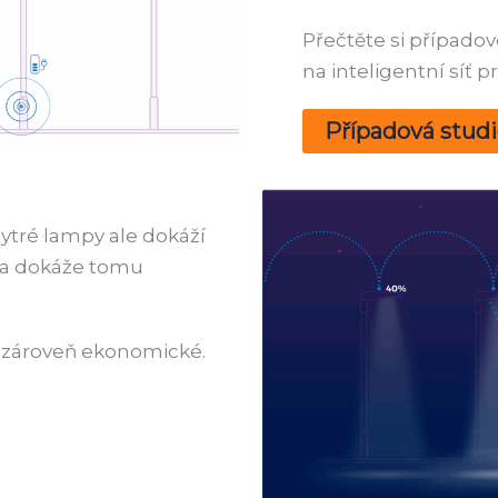
Přečtěte si případov
na inteligentní síť pr
Případová studi
hytré lampy ale dokáží
í a dokáže tomu
a zároveň ekonomické.