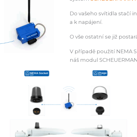
Do vašeho svítidla stačí i
a k napájení.
O vše ostatní se již posta
V případě použití NEMA 
náš modul SCHEUERMANN SL