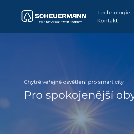
Přeskočit
na
Technologie
Kontakt
obsah
Chytré veřejné osvětlení pro smart city
Pro spokojenější ob