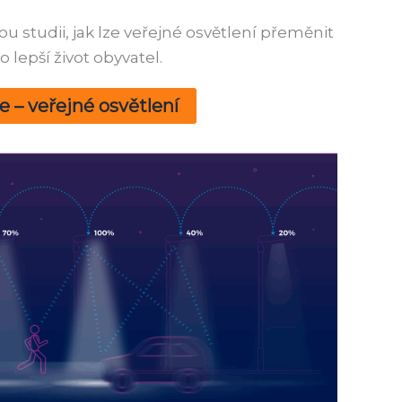
ou studii, jak lze veřejné osvětlení přeměnit
o lepší život obyvatel.
e – veřejné osvětlení