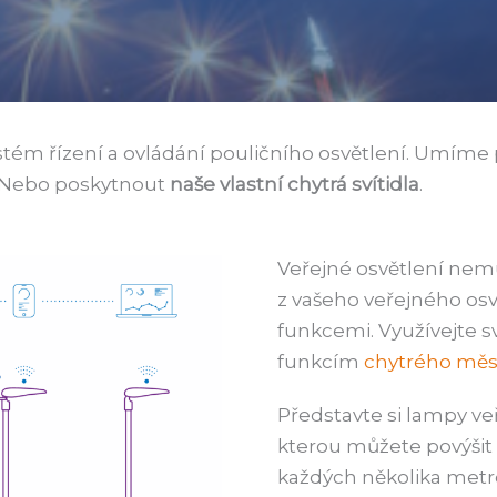
m řízení a ovládání pouličního osvětlení. Umíme p
 Nebo poskytnout
naše vlastní
chytrá svítidla
.
Veřejné osvětlení nemu
z vašeho veřejného os
funkcemi. Využívejte s
funkcím
chytrého měs
Představte si lampy veř
kterou můžete povýšit o
každých několika metr