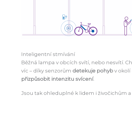
Inteligentní stmívání
Běžná lampa v obcích svítí, nebo nesvítí. C
víc – díky senzorům
detekuje pohyb
v okol
přizpůsobit intenzitu svícení
.
Jsou tak ohleduplné k lidem i živočichům 