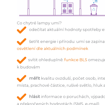
Co chytré lampy umí?
odečítat aktuální hodnoty spotřeby el
šetřit energie i přírodu: umí se zapínat
osvětlení dle aktuálních podmínek
svítit ohleduplně:
funkce BLS
omezuje
k budovám
měřit
kvalitu ovzduší, počet osob, int
místa, prachové částice, rušivé světlo, hluk a
hlásit
informace o poruchách, výpadc
a překročených hodnotách (SMS, e-mail)