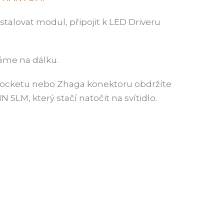
nstalovat modul, připojit k LED Driveru
ráme na dálku.
Socketu nebo Zhaga konektoru obdržíte
M, který stačí natočit na svítidlo.