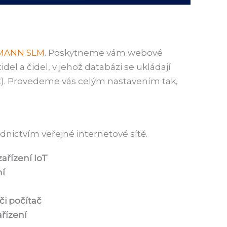
RMANN SLM
. Poskytneme vám webové
tidel a čidel, v jehož databázi se ukládají
at). Provedeme vás celým nastavením tak,
nictvím veřejné internetové sítě.
zařízení IoT
ní
či počítač
ařízení